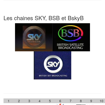
Les chaines SKY, BSB et BskyB
1
2
3
4
5
6
7
8
9
10