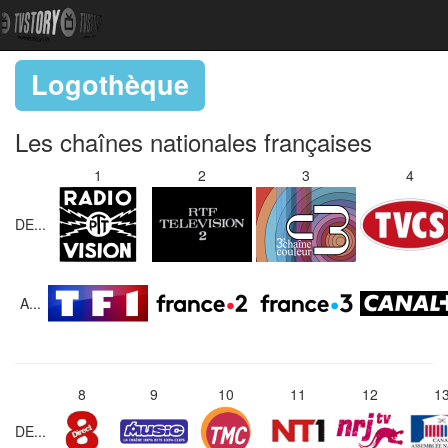
Logothèque
Les chaînes nationales françaises
1
2
3
4
DE...
A...
8
9
10
11
12
1
DE...