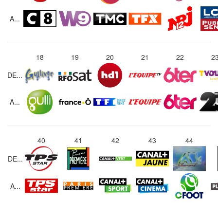
A...
18
19
20
21
22
2
DE...
A...
40
41
42
43
44
DE...
A...