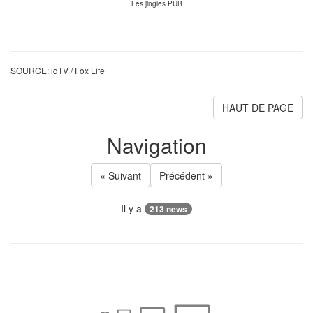
Les jingles PUB
SOURCE: idTV / Fox Life
HAUT DE PAGE
Navigation
« Suivant
Précédent »
Il y a
213 news